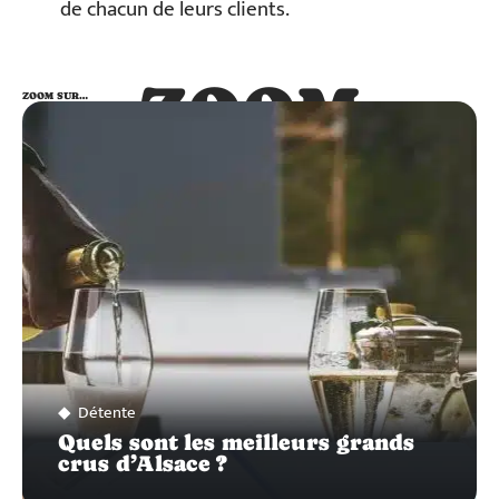
de chacun de leurs clients.
ZOOM
ZOOM SUR…
SUR…
Détente
Quels sont les meilleurs grands
crus d’Alsace ?