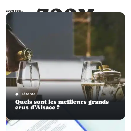
ZOOM
ZOOM SUR…
SUR…
Détente
Quels sont les meilleurs grands
crus d’Alsace ?