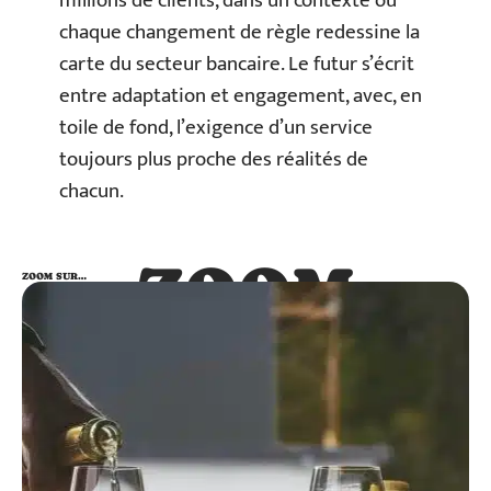
millions de clients, dans un contexte où
chaque changement de règle redessine la
carte du secteur bancaire. Le futur s’écrit
entre adaptation et engagement, avec, en
toile de fond, l’exigence d’un service
toujours plus proche des réalités de
chacun.
ZOOM
ZOOM SUR…
SUR…