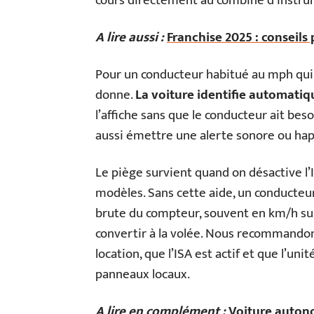
cours directement au combiné d’instru
A lire aussi :
Franchise 2025 : conseils
Pour un conducteur habitué au mph qui l
donne.
La voiture identifie automatiqu
l’affiche sans que le conducteur ait be
aussi émettre une alerte sonore ou ha
Le piège survient quand on désactive l’I
modèles. Sans cette aide, un conducteu
brute du compteur, souvent en km/h sur
convertir à la volée. Nous recommandons
location, que l’ISA est actif et que l’un
panneaux locaux.
A lire en complément :
Voiture autono