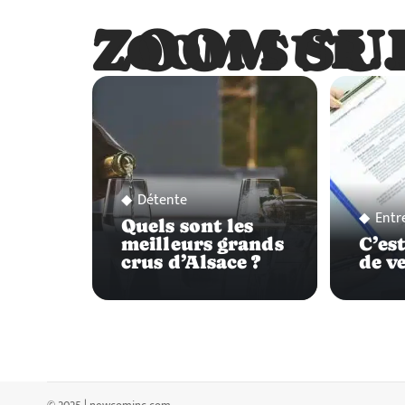
ZOOM SU
ZOOM SUR
Détente
Entr
Quels sont les
meilleurs grands
C’est
crus d’Alsace ?
de v