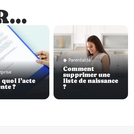
R…
…
Parentalité
Comment
eprise
supprimer une
 quoi l’acte
liste de naissance
ente ?
?