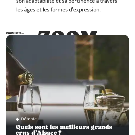
son adaptabilité et sa pertinence à travers
les âges et les formes d’expression.
ZOOM
ZOOM SUR…
SUR…
Détente
Quels sont les meilleurs grands
crus d’Alsace ?