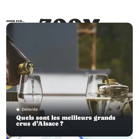
ZOOM
ZOOM SUR…
SUR…
Détente
Quels sont les meilleurs grands
crus d’Alsace ?