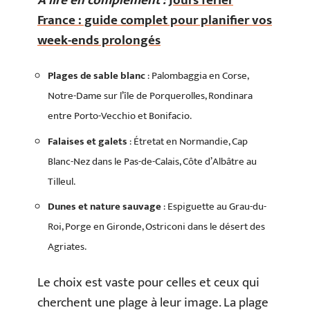
A lire en complément :
Jours ferier
France : guide complet pour planifier vos
week-ends prolongés
Plages de sable blanc
: Palombaggia en Corse,
Notre-Dame sur l’île de Porquerolles, Rondinara
entre Porto-Vecchio et Bonifacio.
Falaises et galets
: Étretat en Normandie, Cap
Blanc-Nez dans le Pas-de-Calais, Côte d’Albâtre au
Tilleul.
Dunes et nature sauvage
: Espiguette au Grau-du-
Roi, Porge en Gironde, Ostriconi dans le désert des
Agriates.
Le choix est vaste pour celles et ceux qui
cherchent une plage à leur image. La plage