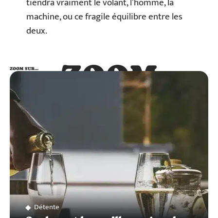
tiendra vraiment le volant, l’homme, la
machine, ou ce fragile équilibre entre les
deux.
ZOOM
ZOOM SUR…
SUR…
Détente