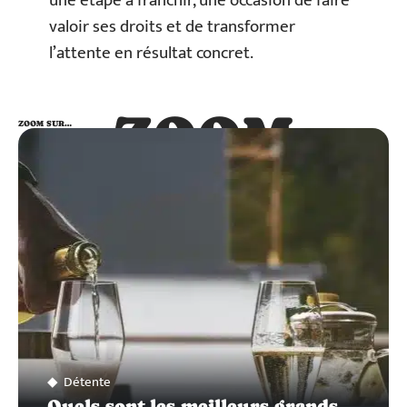
une étape à franchir, une occasion de faire
valoir ses droits et de transformer
l’attente en résultat concret.
ZOOM
ZOOM SUR…
SUR…
Détente
Quels sont les meilleurs grands