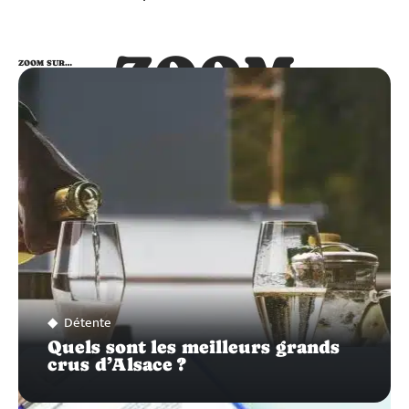
ZOOM
ZOOM SUR…
SUR…
Détente
Quels sont les meilleurs grands
crus d’Alsace ?