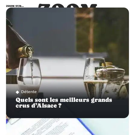
ZOOM
ZOOM SUR…
SUR…
Détente
Quels sont les meilleurs grands
crus d’Alsace ?