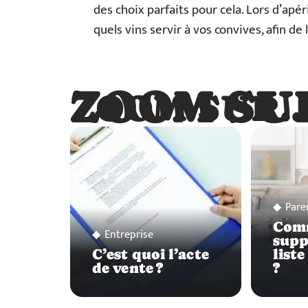
des choix parfaits pour cela. Lors d’apé
quels vins servir à vos convives, afin d
ZOOM SU
ZOOM SUR
Pare
Com
Entreprise
supp
C’est quoi l’acte
liste
de vente ?
?