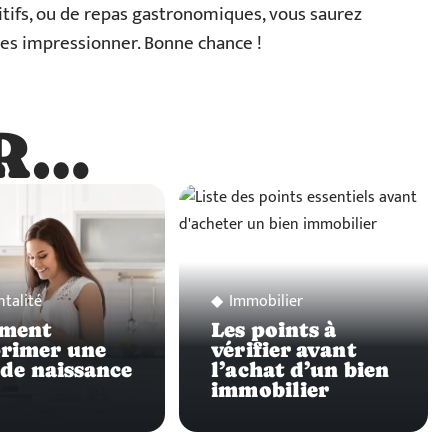
ritifs, ou de repas gastronomiques, vous saurez
e les impressionner. Bonne chance !
R…
…
ntalité
Immobilier
ment
Les points à
rimer une
vérifier avant
 de naissance
l’achat d’un bien
immobilier