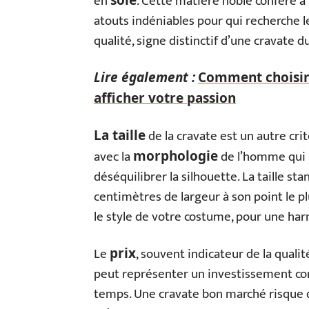
en
. Cette matière noble confère à l
soie
atouts indéniables pour qui recherche l
qualité, signe distinctif d’une cravate d
Lire également :
Comment choisir 
afficher votre passion
de la cravate est un autre cri
La taille
avec la
de l’homme qui la
morphologie
déséquilibrer la silhouette. La taille s
centimètres de largeur à son point le plu
le style de votre costume, pour une har
Le
, souvent indicateur de la qualit
prix
peut représenter un investissement con
temps. Une cravate bon marché risque 