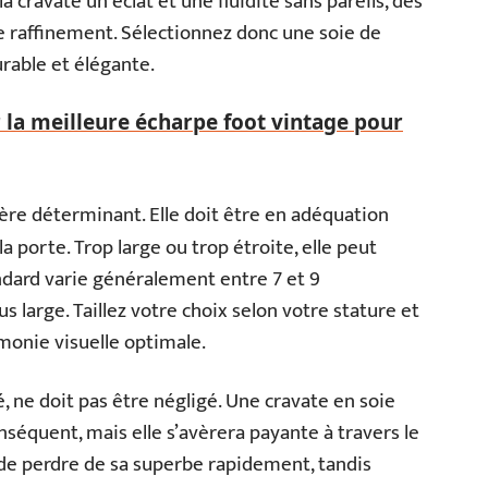
a cravate un éclat et une fluidité sans pareils, des
e raffinement. Sélectionnez donc une soie de
urable et élégante.
la meilleure écharpe foot vintage pour
tère déterminant. Elle doit être en adéquation
 porte. Trop large ou trop étroite, elle peut
tandard varie généralement entre 7 et 9
s large. Taillez votre choix selon votre stature et
monie visuelle optimale.
é, ne doit pas être négligé. Une cravate en soie
séquent, mais elle s’avèrera payante à travers le
de perdre de sa superbe rapidement, tandis