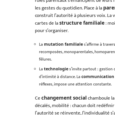
rôles parentaux s’émancipent de leurs fr
les gestes du quotidien. Place à la
pare
construit l’autorité à plusieurs voix. La v
cartes de la
: moi
structure familiale
pour s’organiser.
La
s’affirme à traver
mutation familiale
recomposées, monoparentales, homoparentale
fêlures.
La
s’invite partout : gestion
technologie
d’intimité à distance. La
communication 
réflexes, impose une attention constante.
Ce
chamboule la 
changement social
décalés, mobilité : chacun doit redéfini
l’autorité se réinvente, l’individualité s’